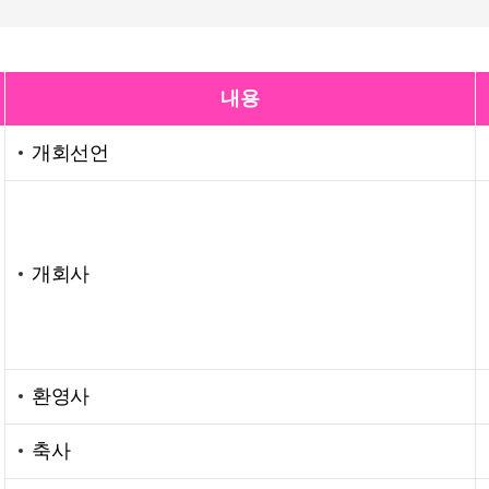
내용
개회선언
개회사
환영사
축사