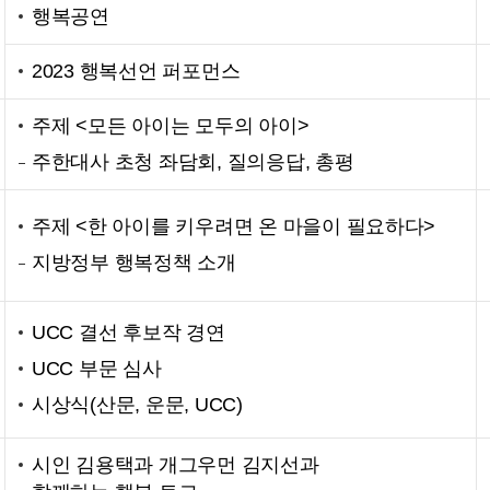
행복공연
2023 행복선언 퍼포먼스
주제 <모든 아이는 모두의 아이>
주한대사 초청 좌담회, 질의응답, 총평
주제 <한 아이를 키우려면 온 마을이 필요하다>
지방정부 행복정책 소개
UCC 결선 후보작 경연
UCC 부문 심사
시상식(산문, 운문, UCC)
시인 김용택과 개그우먼 김지선과